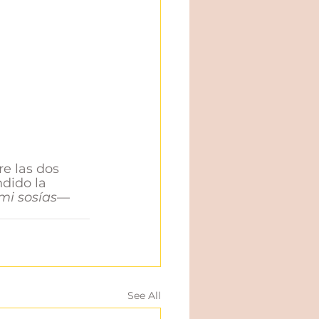
re las dos 
dido la 
 mi sosías
— 
See All