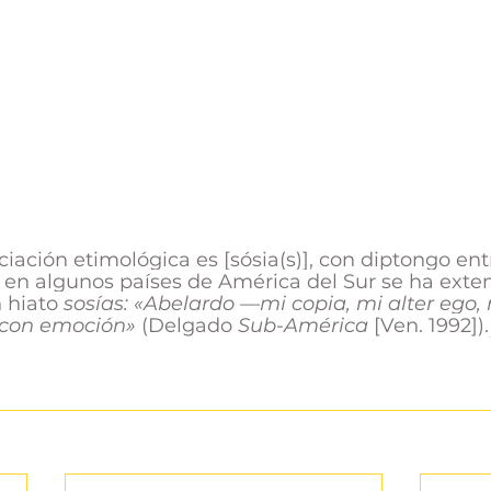
iación etimológica es 
[sósia(s)], con diptongo ent
 en algunos países de América del Sur se ha exten
 hiato 
sosías: «Abelardo
 —
mi copia, mi alter ego,
 con emoción»
 (Delgado 
Sub-América
 [Ven. 1992]).