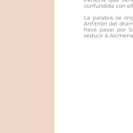
Persona que tiene
confundida con ell
Anfitrión
 del dram
hace pasar por So
seducir a Alcmena