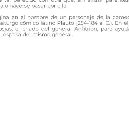
 tal parecido con otra que, sin existir parentes
a o hacerse pasar por ella.
aturgo cómico latino Plauto (254-184 a. C.). En el
sias, el criado del general Anfitrión, para ayuda
, esposa del mismo general. 