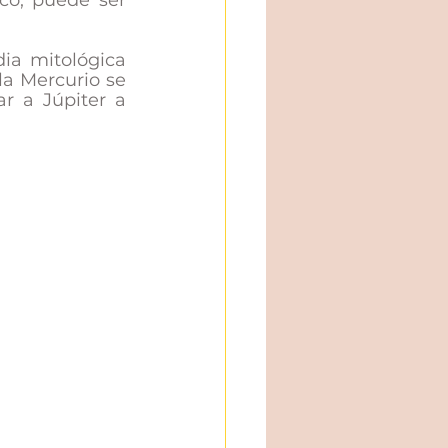
co, puede ser 
La palabra se origina en el nombre de un personaje de la comedia mitológica 
la Mercurio se 
r a Júpiter a 