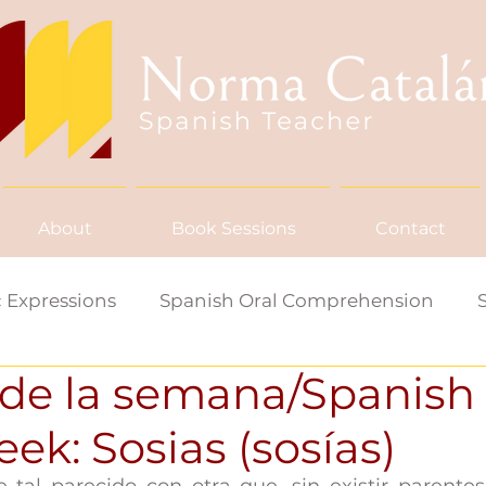
About
Book Sessions
Contact
 Expressions
Spanish Oral Comprehension
 de la semana/Spanish
ish Word/Saying of the Week
eek: Sosias (sosías)