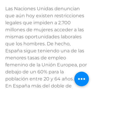
Las Naciones Unidas denuncian 
que aún hoy existen restricciones 
legales que impiden a 2.700 
millones de mujeres acceder a las 
mismas oportunidades laborales 
que los hombres. De hecho, 
España sigue teniendo una de las 
menores tasas de empleo 
femenino de la Unión Europea, por 
debajo de un 60% para la 
población entre 20 y 64 años.
En España más del doble de 
mujeres que de hombres trabaja 
en empleos temporales y tanto en 
contratos temporales como 
indefinidos hay una gran brecha 
salarial ya que las mujeres ganan 
un 22% menos que los hombres.