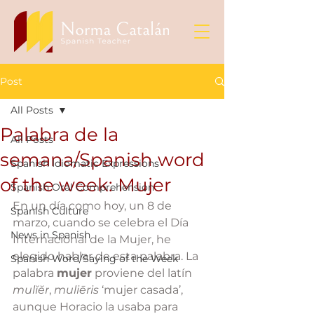
Post
All Posts
Palabra de la
All Posts
semana/Spanish word
Spanish Idiomatic Expressions
of the week: Mujer
Spanish Oral Comprehension
En un día como hoy, un 8 de 
Spanish Culture
marzo, cuando se celebra el Día 
News in Spanish
Internacional de la Mujer, he 
elegido hablar de esta palabra. 
La 
Spanish Word/Saying of the Week
palabra 
mujer
 proviene del latín 
mulĭĕr
, 
muliēris
 ‘mujer casada’, 
aunque Horacio la usaba para 