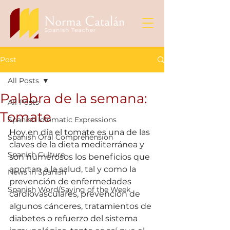
Post
All Posts
Palabra de la semana:
All Posts
Tomate
Spanish Idiomatic Expressions
Hoy en día el tomate es una de las 
Spanish Oral Comprehension
claves de la dieta mediterránea y 
Spanish Culture
son numerosos los beneficios que 
aportan a la salud, tal y como la 
News in Spanish
prevención de enfermedades 
Spanish Word/Saying of the Week
cardiovasculares, prevención de 
algunos cánceres, tratamientos de 
diabetes o refuerzo del sistema 