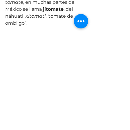
tomate
, en muchas partes de 
México se llama 
jitomate
, del 
náhuatl  
xitomatl
, ‘tomate de 
ombligo’. 
Spanish Word/Saying of the Week