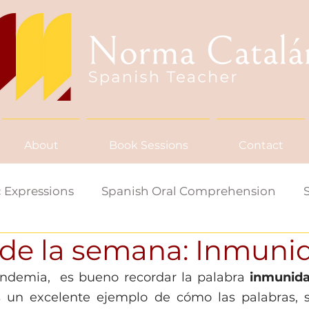
About
Book Sessions
Contact
 Expressions
Spanish Oral Comprehension
 de la semana: Inmuni
ish Word/Saying of the Week
ndemia,  es bueno recordar la palabra 
inmunid
s un excelente ejemplo de cómo las palabras, s