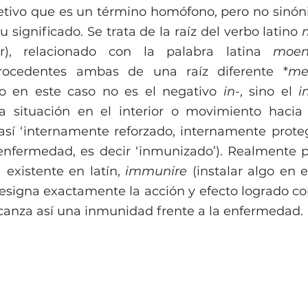
jetivo que es un término homófono, pero no sinóni
 significado. Se trata de la raíz del verbo latino 
rzar), relacionado con la palabra latina 
moen
, procedentes ambas de una raíz diferente *
me
fijo en este caso no es el negativo 
in
-, sino el 
i
a situación en el interior o movimiento hacia el
 así ‘internamente reforzado, internamente protegi
enfermedad, es decir ‘inmunizado’). Realmente 
 existente en latín, 
immunire
 (instalar algo en e
designa exactamente la acción y efecto logrado co
lcanza así una inmunidad frente a la enfermedad.