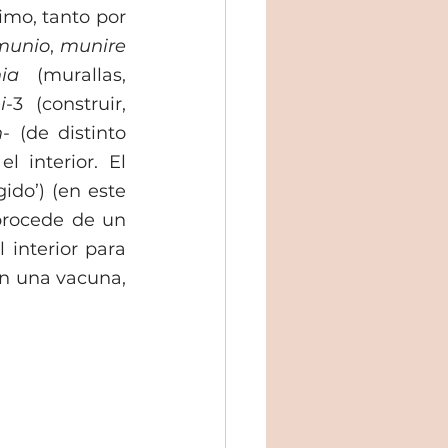
mo, tanto por 
munio
, 
munire
ia
 (murallas, 
i
-3 (construir, 
n
- (de distinto 
 interior. El 
do’) (en este 
procede de un 
l interior para 
n una vacuna, 