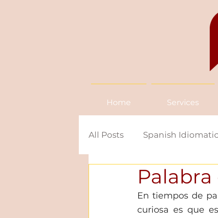
Home
Services
All Posts
Spanish Idiomatic
Palabra
News in Spanish
Span
En tiempos de pa
curiosa es que e