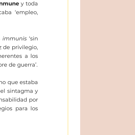
inmune 
y toda 
caba ‘empleo, 
 
immunis 
‘sin 
de privilegio, 
rentes a los 
ibre de guerra’.
ano que estaba 
el sintagma y 
nsabilidad por 
gios para los 