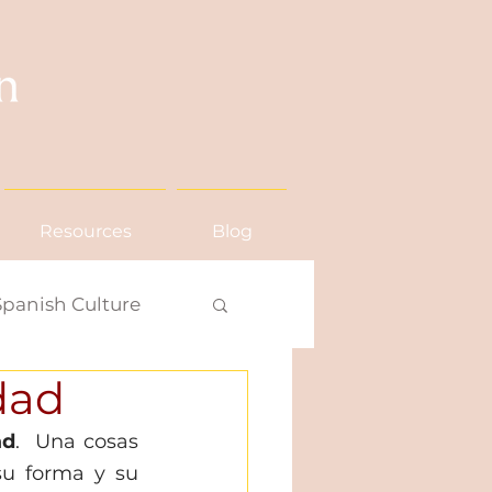
Resources
Blog
Spanish Culture
dad
ad
.  Una cosas 
u forma y su 