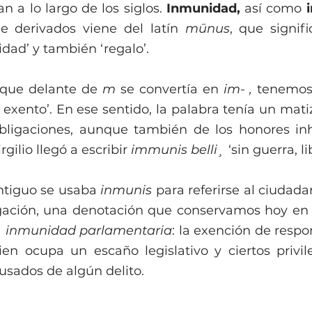
n a lo largo de los siglos. 
Inmunidad, 
así como 
e derivados viene del latín 
mūnus
, que signifi
idad’ y también ‘regalo’.
que delante de 
m 
se convertía en 
im- , 
tenemos
exento’. En ese sentido, la palabra tenía un matiz 
ligaciones, aunque también de los honores inhe
gilio llegó a escribir 
immunis belli¸
 ‘sin guerra, l
ntiguo se usaba 
inmunis 
para referirse al ciudad
igación, una denotación que conservamos hoy en 
 
inmunidad parlamentaria
: la exención de respo
en ocupa un escaño legislativo y ciertos privile
usados de algún delito.