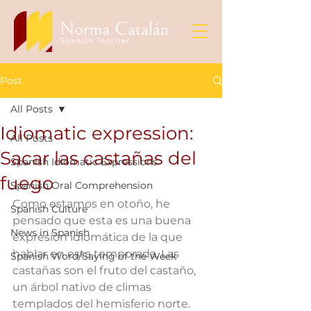
Post
All Posts
Idiomatic expression:
All Posts
Sacar las castañas del
Spanish Idiomatic Expressions
fuego
Spanish Oral Comprehension
Como estamos en otoño, he 
Spanish Culture
pensado que esta es una buena 
News in Spanish
expresión idiomática de la que 
hablar en esta temporada. Las 
Spanish Word/Saying of the Week
castañas son el fruto del castaño, 
un árbol nativo de climas 
templados del hemisferio norte. 