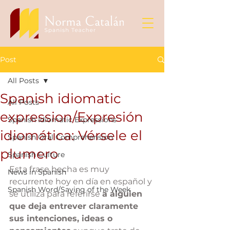
Post
All Posts
Spanish idiomatic
All Posts
expression/Expresión
Spanish Idiomatic Expressions
idiomática: Vérsele el
Spanish Oral Comprehension
plumero
Spanish Culture
Esta frase hecha es muy 
News in Spanish
recurrente hoy en día en español y 
Spanish Word/Saying of the Week
se utiliza para referirse 
a alguien 
que deja entrever claramente 
sus intenciones, ideas o 