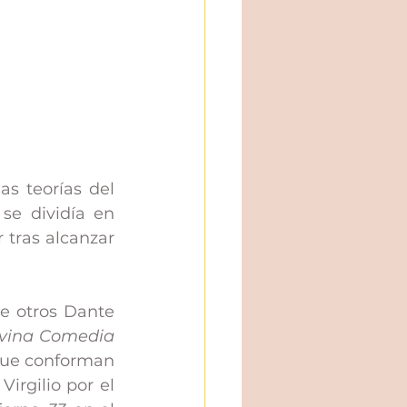
s teorías del 
e dividía en 
 tras alcanzar 
e otros Dante 
vina Comedia
que conforman 
irgilio por el 