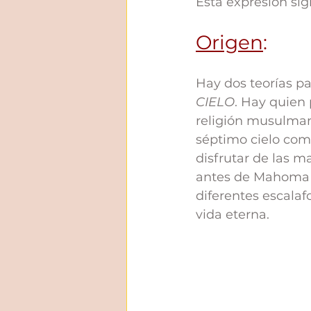
Esta expresión sign
Origen
:
Hay dos teorías pa
CIELO
. Hay quien 
religión musulmana
séptimo cielo com
disfrutar de las m
antes de Mahoma l
diferentes escalaf
vida eterna. 