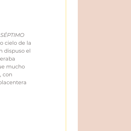
 SÉPTIMO 
 cielo de la 
h dispuso el 
peraba 
que mucho 
, con 
placentera 