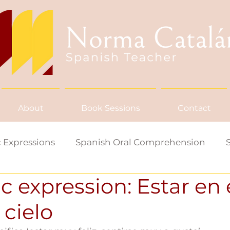
About
Book Sessions
Contact
 Expressions
Spanish Oral Comprehension
c expression: Estar en 
ish Word/Saying of the Week
cielo