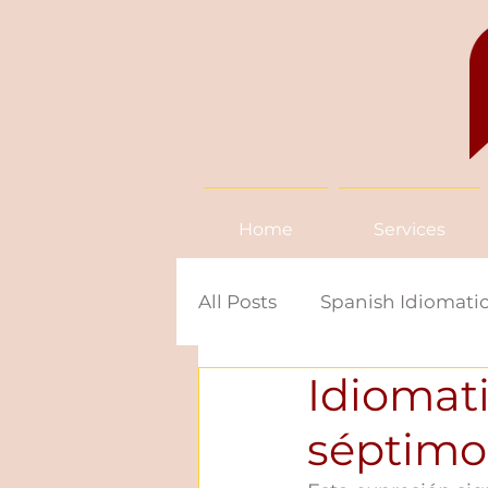
Home
Services
All Posts
Spanish Idiomatic
Idiomati
News in Spanish
Span
séptimo 