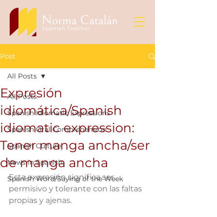
Post
All Posts
Expresión
All Posts
idiomática/Spanish
Spanish Idiomatic Expressions
idiomatic expression:
Spanish Oral Comprehension
Tener manga ancha/ser
Spanish Culture
de manga ancha
News in Spanish
Esta expresión significa ser 
Spanish Word/Saying of the Week
permisivo y tolerante con las faltas 
propias y ajenas. 