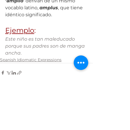
‘amplio’
 derivan de un mismo 
vocablo latino, 
amplus
, que tiene 
idéntico significado.
Ejemplo
:
Este niño es tan maleducado 
porque sus padres son de manga 
ancha
.
Spanish Idiomatic Expressions
See All
Recent Posts