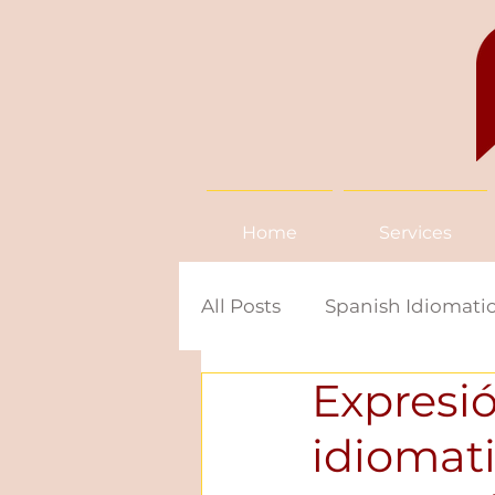
Home
Services
All Posts
Spanish Idiomatic
Expresi
News in Spanish
Span
idiomati