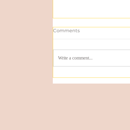
Comments
Write a comment...
Expresión idiomática en
español/Spanish idiomatic
expression: Estar en
Babia.