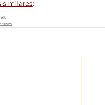
 similares
: 
ina
.
essions