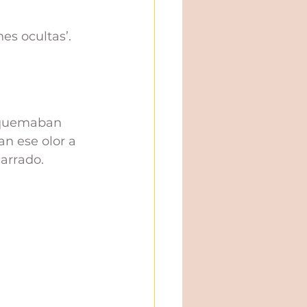
es ocultas’.
e quemaban 
an 
ese olor a 
arrado. 