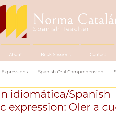
About
Book Sessions
Contact
 Expressions
Spanish Oral Comprehension
ón idiomática/Spanish
ish Word/Saying of the Week
c expression: Oler a c