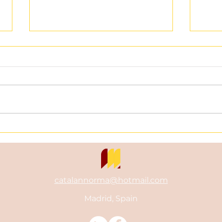
Expresión idiomática en
Expr
español/Spanish idiomatic
espa
expression: Tener a
expr
alguien entre ceja y ceja
gato
catalannorma@hotmail.com
Madrid, Spain