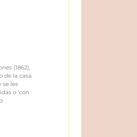
ones 
(1862), 
o de la casa 
 se les 
das o ‘con 
o 