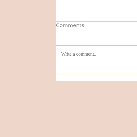
Comments
Write a comment...
Expresión idiomática en
español/Spanish idiomatic
expression: Estar en
Babia.