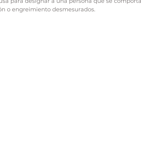
usa para designar a una persona que se comporta 
ón o engreimiento desmesurados. 