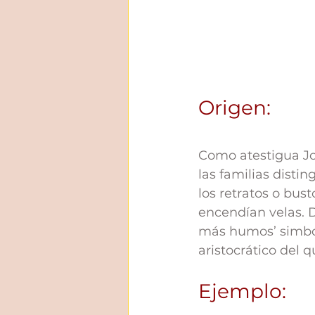
Origen: 
Como atestigua Jo
las familias distin
los retratos o bus
encendían velas. 
más humos’ simbol
aristocrático del 
Ejemplo: