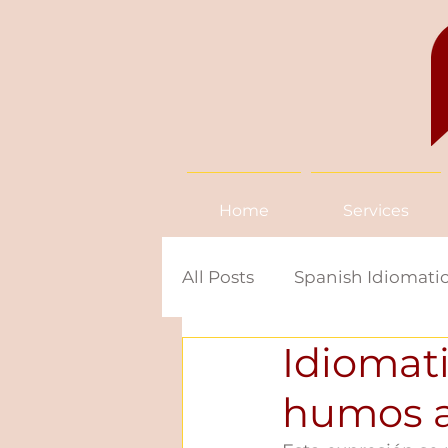
Home
Services
All Posts
Spanish Idiomatic
Idiomati
News in Spanish
Span
humos a