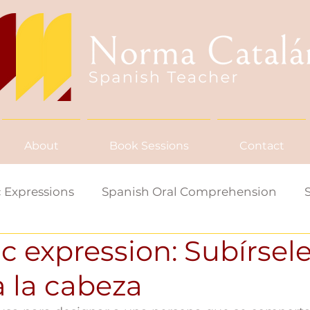
About
Book Sessions
Contact
 Expressions
Spanish Oral Comprehension
c expression: Subírsele
ish Word/Saying of the Week
 la cabeza