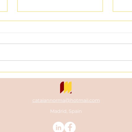
Expresión idiomática en
Expr
español/Spanish idiomatic
espa
expression: Tener a
expr
alguien entre ceja y ceja
gato
catalannorma@hotmail.com
Madrid, Spain